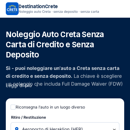
DestinationCrete
Noleggio auto Creta · senza deposito · senza carta
Noleggio Auto Creta Senza
Carta di Credito e Senza
Deposito
Sì - puoi noleggiare un'auto a Creta senza carta
di credito e senza deposito.
La chiave è scegliere
un noleggio che includa Full Damage Waiver (FDW)
Leggi di più
o Assicurazione Premium: quando la tua
responsabilità è ridotta a zero, la società di
noleggio non ha motivo di bloccare fondi sulla tua
Riconsegna l'auto in un luogo diverso
carta né di richiedere un deposito cauzionale. La
Ritiro / Restituzione
maggior parte degli operatori locali cretesi offre