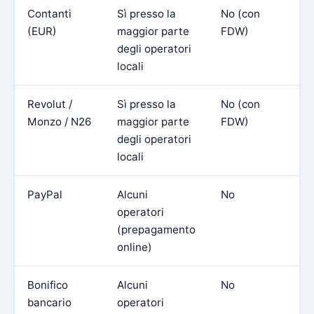
Contanti
Sì presso la
No (con
A
(EUR)
maggior parte
FDW)
c
degli operatori
locali
Revolut /
Sì presso la
No (con
U
Monzo / N26
maggior parte
FDW)
b
degli operatori
locali
PayPal
Alcuni
No
O
operatori
p
(prepagamento
o
online)
Bonifico
Alcuni
No
S
bancario
operatori
l