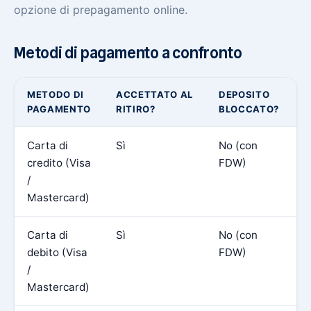
opzione di prepagamento online.
Metodi di pagamento a confronto
METODO DI
ACCETTATO AL
DEPOSITO
I
PAGAMENTO
RITIRO?
BLOCCATO?
Carta di
Sì
No (con
S
credito (Visa
FDW)
f
/
Mastercard)
Carta di
Sì
No (con
V
debito (Visa
FDW)
s
/
c
Mastercard)