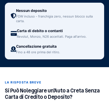
categoria dell'auto. I numeri e le regole qui sotto
descrivono come funzionano le prenotazioni senza
Nessun deposito
deposito e senza carta di credito presso la maggior
FDW incluso - franchigia zero, nessun blocco sulla
carta.
parte degli operatori locali di buona reputazione a
Creta. Verifica sempre l'importo esatto della
Carta di debito o contanti
franchigia, i metodi di pagamento e l'ambito
Revolut, Monzo, N26 accettati. Paga all'arrivo.
assicurativo con la società scelta prima di
Cancellazione gratuita
confermare.
Fino a 48 ore prima del ritiro.
LA RISPOSTA BREVE
Si Può Noleggiare un'Auto a Creta Senza
Carta di Credito o Deposito?