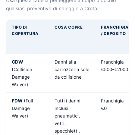
Usa questa tabella per leggere a colpo d'occhio
qualsiasi preventivo di noleggio a Creta:
TIPO DI
COSA COPRE
FRANCHIGIA
COPERTURA
/ DEPOSITO
CDW
Danni alla
Franchigia
(Collision
carrozzeria solo
€500-€2000
Damage
da collisione
Waiver)
FDW
(Full
Tutti i danni
Franchigia
Damage
inclusi
€0
Waiver)
pneumatici,
vetri,
specchietti,