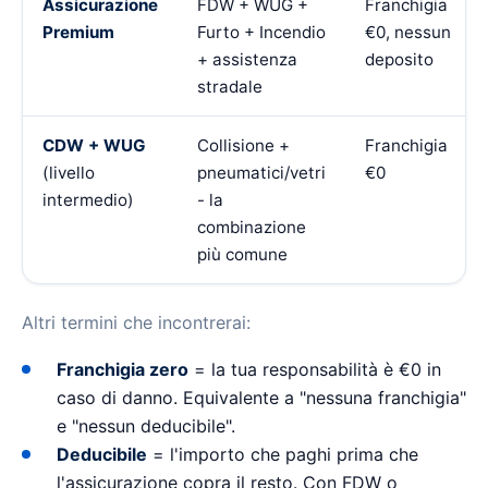
Assicurazione
FDW + WUG +
Franchigia
Premium
Furto + Incendio
€0, nessun
+ assistenza
deposito
stradale
CDW + WUG
Collisione +
Franchigia
(livello
pneumatici/vetri
€0
intermedio)
- la
combinazione
più comune
Altri termini che incontrerai:
Franchigia zero
= la tua responsabilità è €0 in
caso di danno. Equivalente a "nessuna franchigia"
e "nessun deducibile".
Deducibile
= l'importo che paghi prima che
l'assicurazione copra il resto. Con FDW o