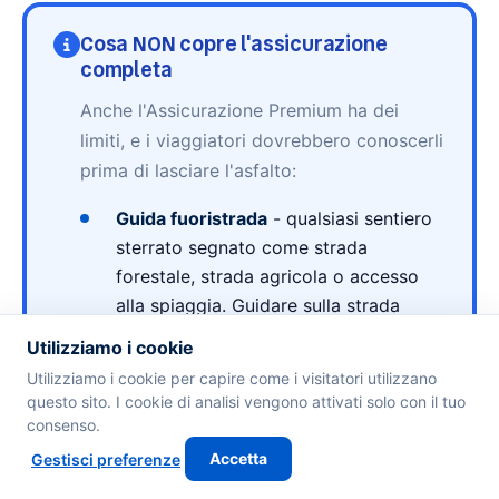
Cosa NON copre l'assicurazione
completa
Anche l'Assicurazione Premium ha dei
limiti, e i viaggiatori dovrebbero conoscerli
prima di lasciare l'asfalto:
Guida fuoristrada
- qualsiasi sentiero
sterrato segnato come strada
forestale, strada agricola o accesso
alla spiaggia. Guidare sulla strada
sterrata per la spiaggia di Balos è un
Utilizziamo i cookie
classico esempio di esclusione. Se
Utilizziamo i cookie per capire come i visitatori utilizzano
devi raggiungere una spiaggia remota,
questo sito. I cookie di analisi vengono attivati solo con il tuo
parcheggia nell'area legale e cammina
consenso.
gli ultimi chilometri.
Accetta
Gestisci preferenze
Ghiaia e sentieri di montagna